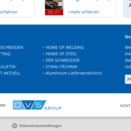
 erfahren
› mehr erfahren
Ne
 SCHNEIDEN
HOME OF WELDING
We
TTING
HOME OF STEEL
int
DER SCHWEISSER
die
ULLETIN
STAHL+TECHNIK
sic
T AKTUELL
Aluminium-Lieferverzeichnis
Je
 der
KONT
Datenschutzeinstellungen