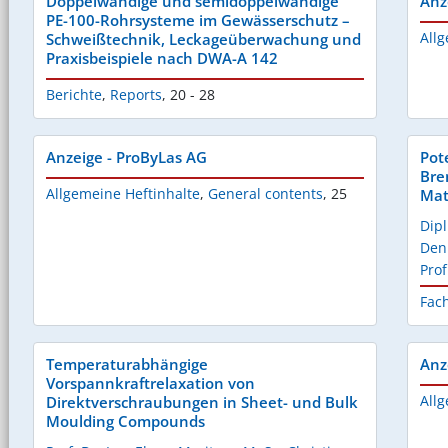
Doppelwandige und semidoppelwandige
Anz
PE-100-Rohrsysteme im Gewässerschutz –
Allg
Schweißtechnik, Leckageüberwachung und
Praxisbeispiele nach DWA-A 142
Berichte
,
Reports
,
20 - 28
Anzeige - ProByLas AG
Pot
Bre
Allgemeine Heftinhalte
,
General contents
,
25
Mate
Dip
Den
Prof
Fac
Temperaturabhängige
Anz
Vorspannkraftrelaxation von
Allg
Direktverschraubungen in Sheet- und Bulk
Moulding Compounds