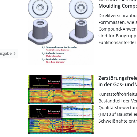
Moulding Comp
Direktverschraubu
Formmassen, wie s
Compound-Anwend
sind für Baugruppe
Funktionsanforderu
Ausgabe
Zerstörungsfrei
in der Gas- und
Kunststoffrohrleit
Bestandteil der Ve
Qualitätsbewertu
(HM) auf Baustell
Schweißnähte ent