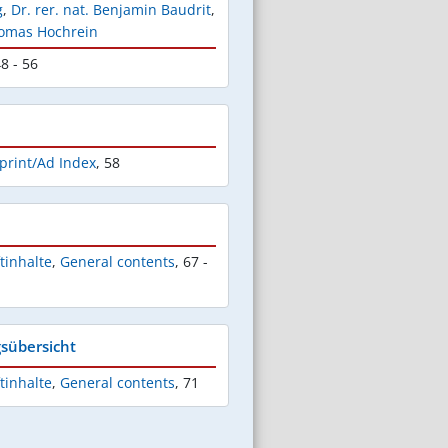
g
,
Dr. rer. nat. Benjamin Baudrit
,
Thomas Hochrein
8 - 56
print/Ad Index
,
58
tinhalte
,
General contents
,
67 -
sübersicht
tinhalte
,
General contents
,
71