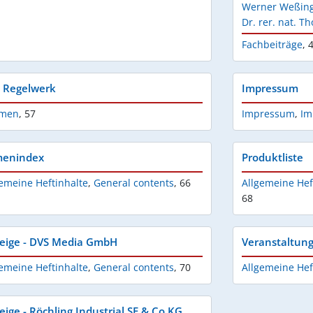
Werner Weßin
Dr. rer. nat. 
Fachbeiträge
,
4
 Regelwerk
Impressum
men
,
57
Impressum
,
Im
menindex
Produktliste
emeine Heftinhalte
,
General contents
,
66
Allgemeine Hef
68
eige - DVS Media GmbH
Veranstaltung
emeine Heftinhalte
,
General contents
,
70
Allgemeine Hef
eige - Röchling Industrial SE & Co.KG