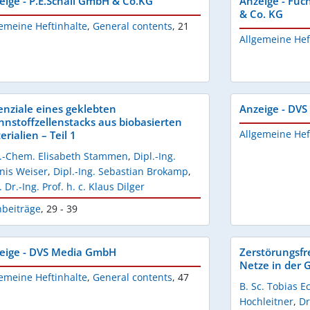
eige - P.E.Schall GmbH & Co.KG
Anzeige - Fu
& Co. KG
emeine Heftinhalte
,
General contents
,
21
Allgemeine Hef
enziale eines geklebten
Anzeige - DV
nnstoffzellenstacks aus biobasierten
Allgemeine Hef
rialien – Teil 1
l.-Chem. Elisabeth Stammen
,
Dipl.-Ing.
nis Weiser
,
Dipl.-Ing. Sebastian Brokamp
,
. Dr.-Ing. Prof. h. c. Klaus Dilger
hbeiträge
,
29 - 39
eige - DVS Media GmbH
Zerstörungsfr
Netze in der 
emeine Heftinhalte
,
General contents
,
47
B. Sc. Tobias E
Hochleitner
,
Dr