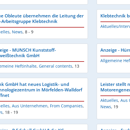
e Obleute übernehmen die Leitung der
Klebtechnik b
-Arbeitsgruppe Klebtechnik
Aktuelles/Inter
elles
,
News
,
8 - 9
eige - MUNSCH Kunststoff-
Anzeige - Hü
weißtechnik GmbH
Allgemeine Hef
emeine Heftinhalte
,
General contents
,
13
nk GmbH hat neues Logistik- und
Leister stellt
hnologiezentrum in Mörfelden-Walldorf
Motorengener
ffnet
Aktuelles
,
Aus 
elles
,
Aus Unternehmen
,
From Companies
,
News
,
19
s
,
18 - 19