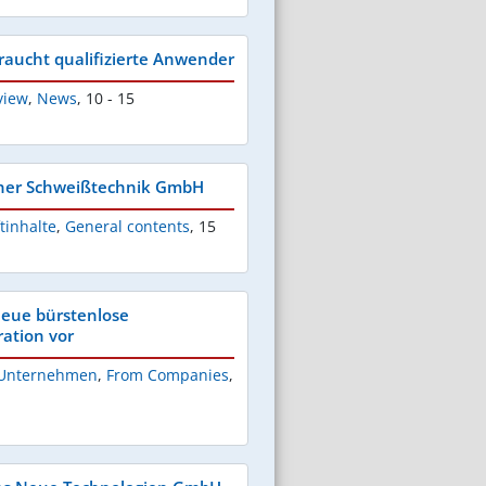
raucht qualifizierte Anwender
view
,
News
,
10 - 15
rner Schweißtechnik GmbH
tinhalte
,
General contents
,
15
 neue bürstenlose
ation vor
Unternehmen
,
From Companies
,