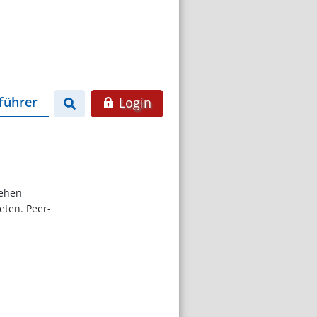
führer
Login
tehen
eten. Peer-