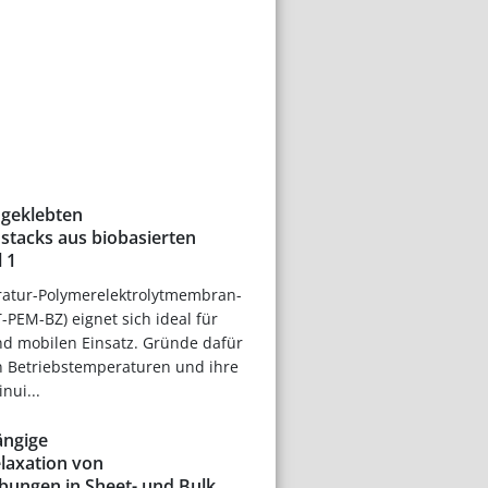
 geklebten
stacks aus biobasierten
l 1
atur-Polymerelektrolytmembran-
T-PEM-BZ) eignet sich ideal für
nd mobilen Einsatz. Gründe dafür
en Betriebstemperaturen und ihre
nui...
ngige
laxation von
bungen in Sheet- und Bulk