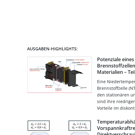
AUSGABEN-HIGHLIGHTS:
Potenziale eines
Brennstoffzellen
Materialien – Tei
Eine Niedertemper
Brennstoffzelle (N
den stationären u
sind ihre niedrig
Vorteile im diskonti
Temperaturabhä
Vorspannkraftre
Direktverschrau