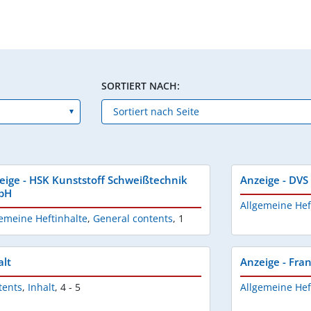
SORTIERT NACH:
eige - HSK Kunststoff Schweißtechnik
Anzeige - DV
bH
Allgemeine Hef
emeine Heftinhalte
,
General contents
,
1
alt
Anzeige - Fr
tents
,
Inhalt
,
4 - 5
Allgemeine Hef