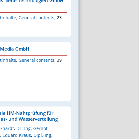
chs Neue Technologien GmbH
tinhalte
,
General contents
,
23
S Media GmbH
tinhalte
,
General contents
,
39
eie HM-Nahtprüfung für
Gas- und Wasserverteilung
ckhardt
,
Dr.-Ing. Gernot
. Eduard Kraus
,
Dipl.-Ing.