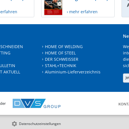
 erfahren
› mehr erfahren
Ne
 SCHNEIDEN
HOME OF WELDING
We
TTING
HOME OF STEEL
int
DER SCHWEISSER
die
ULLETIN
STAHL+TECHNIK
sic
T AKTUELL
Aluminium-Lieferverzeichnis
Je
 der
KONT
Datenschutzeinstellungen