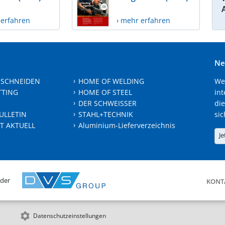
 erfahren
› mehr erfahren
Ne
 SCHNEIDEN
HOME OF WELDING
We
TTING
HOME OF STEEL
int
DER SCHWEISSER
die
ULLETIN
STAHL+TECHNIK
sic
T AKTUELL
Aluminium-Lieferverzeichnis
Je
 der
KONT
Datenschutzeinstellungen