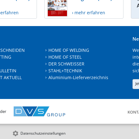
 erfahren
› mehr erfahren
Ne
 SCHNEIDEN
HOME OF WELDING
We
TTING
HOME OF STEEL
int
DER SCHWEISSER
die
ULLETIN
STAHL+TECHNIK
sic
T AKTUELL
Aluminium-Lieferverzeichnis
Je
 der
KONT
Datenschutzeinstellungen