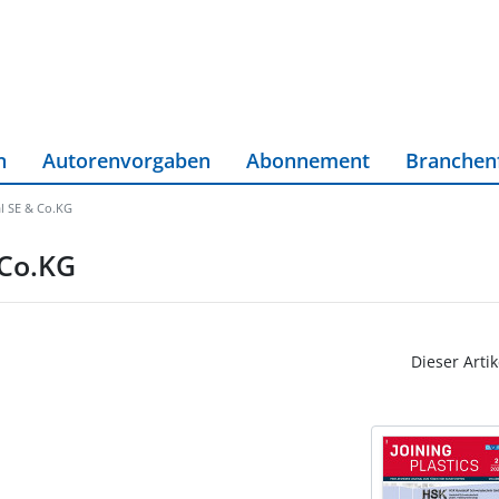
n
Autorenvorgaben
Abonnement
Branchen
al SE & Co.KG
 Co.KG
Dieser Artik