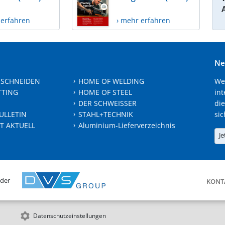
 erfahren
› mehr erfahren
Ne
 SCHNEIDEN
HOME OF WELDING
We
TTING
HOME OF STEEL
int
DER SCHWEISSER
die
ULLETIN
STAHL+TECHNIK
sic
T AKTUELL
Aluminium-Lieferverzeichnis
Je
 der
KONT
Datenschutzeinstellungen