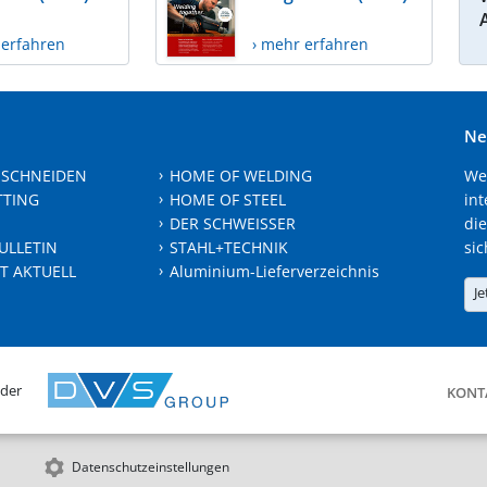
 erfahren
› mehr erfahren
Ne
 SCHNEIDEN
HOME OF WELDING
We
TTING
HOME OF STEEL
int
DER SCHWEISSER
die
ULLETIN
STAHL+TECHNIK
sic
T AKTUELL
Aluminium-Lieferverzeichnis
Je
 der
KONT
Datenschutzeinstellungen