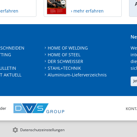
 erfahren
› mehr erfahren
Ne
 SCHNEIDEN
HOME OF WELDING
We
TTING
HOME OF STEEL
int
DER SCHWEISSER
die
ULLETIN
STAHL+TECHNIK
sic
T AKTUELL
Aluminium-Lieferverzeichnis
Je
 der
KONT
Datenschutzeinstellungen