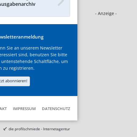
Ausgabenarchiv
- Anzeige -
wsletteranmeldung
nn Sie an unserem Newsletter
eressiert sind, benutzen Sie bitte
 untenstehende Schaltfläche, um
h zu registrieren.
tzt abonnieren!
AKT
IMPRESSUM
DATENSCHUTZ
die profilschmiede - Internetagentur