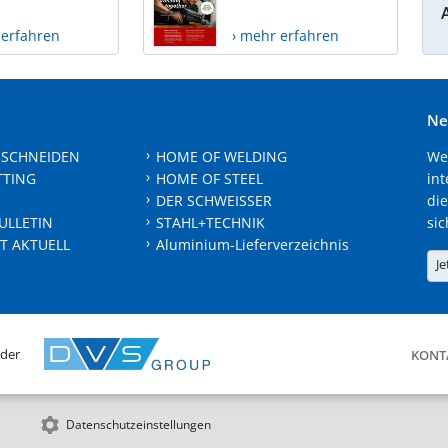
 erfahren
› mehr erfahren
Ne
 SCHNEIDEN
HOME OF WELDING
We
TTING
HOME OF STEEL
int
DER SCHWEISSER
die
ULLETIN
STAHL+TECHNIK
sic
T AKTUELL
Aluminium-Lieferverzeichnis
Je
 der
KONT
Datenschutzeinstellungen