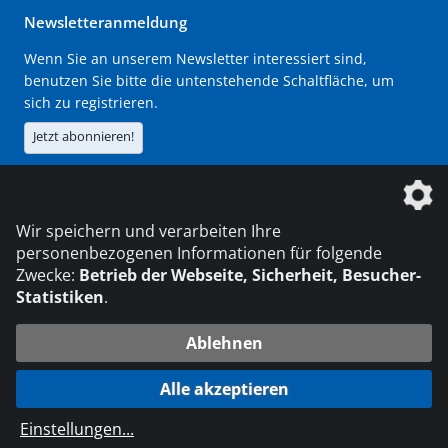
Newsletteranmeldung
Wenn Sie an unserem Newsletter interessiert sind,
benutzen Sie bitte die untenstehende Schaltfläche, um
sich zu registrieren.
Jetzt abonnieren!
Die DVS Media GmbH ist ein Unternehmen der
Wir speichern und verarbeiten Ihre
personenbezogenen Informationen für folgende
Zwecke:
Betrieb der Webseite, Sicherheit, Besucher-
Statistiken
.
KONTAKT
IMPRESSUM
DATENSCHUTZ
Ablehnen
216.73.216.125
© 2026 DVS Media GmbH
Alle akzeptieren
Datenschutzeinstellungen
Einstellungen
...
die profilschmiede - Internetagentur