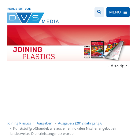
REALISIERT VON
MENÜ
- Anzeige -
Joining Plastics
Ausgaben
Ausgabe 2 (2012) Jahrgang 6
Kunststoffgroßhandel: wie aus einem lokalen Nischenangebot ein
landesweites Dienstleistungsnetz wurde