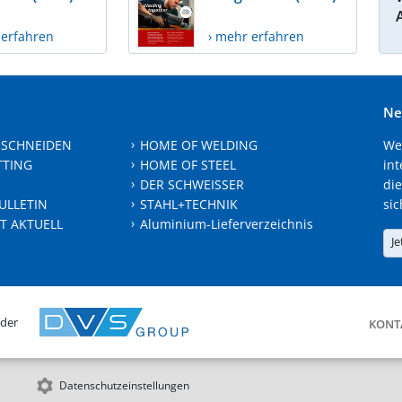
 erfahren
› mehr erfahren
Ne
 SCHNEIDEN
HOME OF WELDING
We
TTING
HOME OF STEEL
int
DER SCHWEISSER
die
ULLETIN
STAHL+TECHNIK
sic
T AKTUELL
Aluminium-Lieferverzeichnis
Je
 der
KONT
Datenschutzeinstellungen