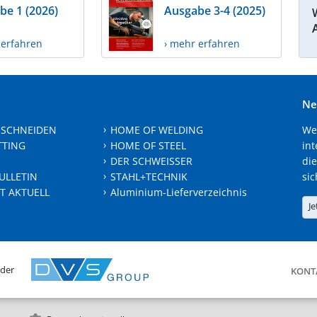
be 1 (2026)
Ausgabe 3-4 (2025)
 erfahren
› mehr erfahren
Ne
 SCHNEIDEN
HOME OF WELDING
We
TTING
HOME OF STEEL
int
DER SCHWEISSER
die
ULLETIN
STAHL+TECHNIK
sic
T AKTUELL
Aluminium-Lieferverzeichnis
Je
 der
KONT