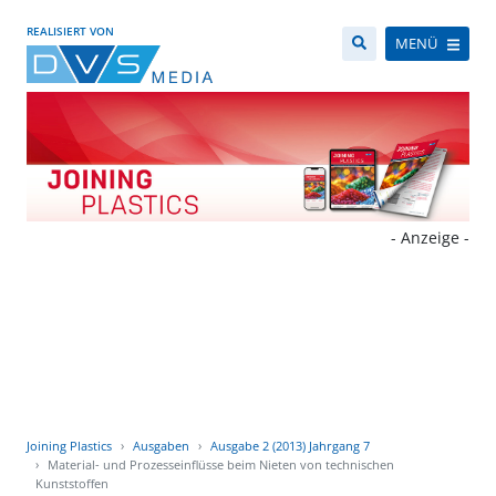
REALISIERT VON
MENÜ
- Anzeige -
Joining Plastics
Ausgaben
Ausgabe 2 (2013) Jahrgang 7
Material- und Prozesseinflüsse beim Nieten von technischen
Kunststoffen