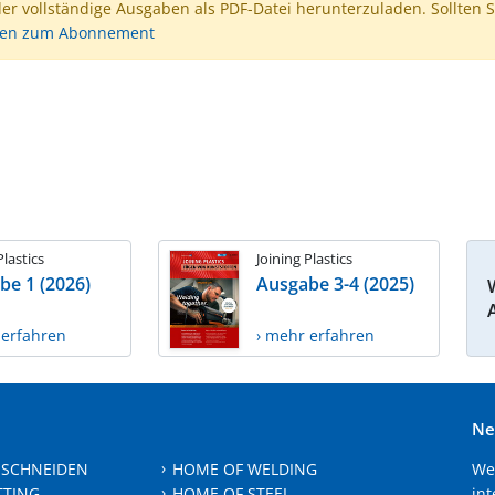
der vollständige Ausgaben als PDF-Datei herunterzuladen. Sollten S
nen zum Abonnement
Plastics
Joining Plastics
be 1 (2026)
Ausgabe 3-4 (2025)
 erfahren
› mehr erfahren
Ne
 SCHNEIDEN
HOME OF WELDING
We
TTING
HOME OF STEEL
int