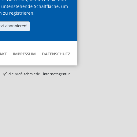
 untenstehende Schaltfläche, um
h zu registrieren.
tzt abonnieren!
AKT
IMPRESSUM
DATENSCHUTZ
die profilschmiede - Internetagentur