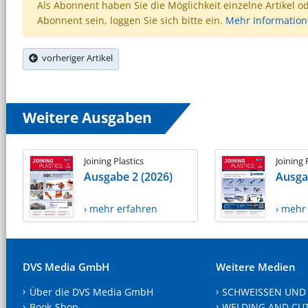
Als Abonnent haben Sie die Möglichkeit einzelne Artikel o
Abonnent sein, loggen Sie sich bitte ein.
Mehr Informatio
vorheriger Artikel
Weitere Ausgaben
Joining Plastics
Joining 
Ausgabe 2 (2026)
Ausga
› mehr erfahren
› mehr
DVS Media GmbH
Weitere Medien
Über die DVS Media GmbH
SCHWEISSEN UND
Book-Shop
WELDING AND CU