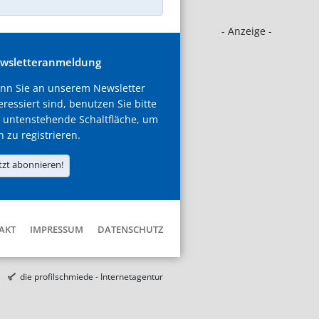
- Anzeige -
wsletteranmeldung
nn Sie an unserem Newsletter
eressiert sind, benutzen Sie bitte
 untenstehende Schaltfläche, um
h zu registrieren.
tzt abonnieren!
AKT
IMPRESSUM
DATENSCHUTZ
die profilschmiede - Internetagentur