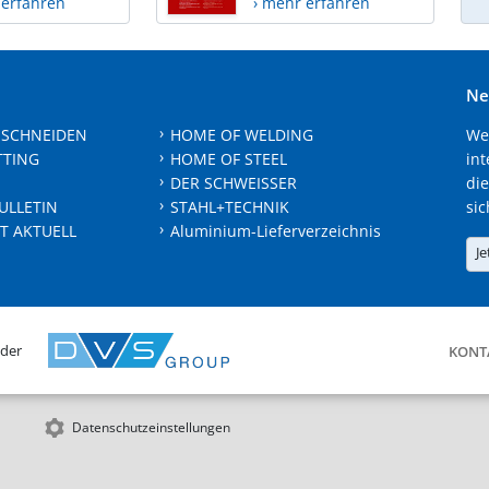
 erfahren
› mehr erfahren
Ne
 SCHNEIDEN
HOME OF WELDING
We
TTING
HOME OF STEEL
int
DER SCHWEISSER
die
ULLETIN
STAHL+TECHNIK
sic
T AKTUELL
Aluminium-Lieferverzeichnis
Je
 der
KONT
Datenschutzeinstellungen