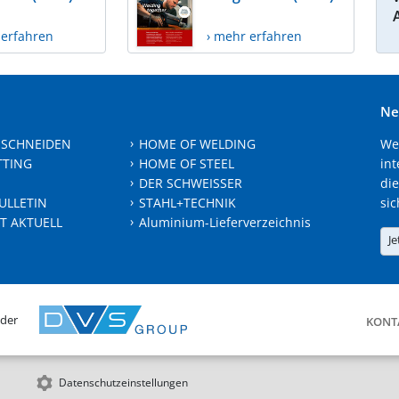
 erfahren
› mehr erfahren
Ne
 SCHNEIDEN
HOME OF WELDING
We
TTING
HOME OF STEEL
int
DER SCHWEISSER
die
ULLETIN
STAHL+TECHNIK
sic
T AKTUELL
Aluminium-Lieferverzeichnis
Je
 der
KONT
Datenschutzeinstellungen