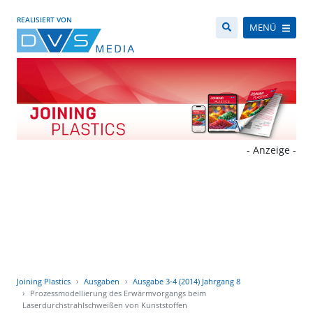
REALISIERT VON
MENÜ
- Anzeige -
Joining Plastics
Ausgaben
Ausgabe 3-4 (2014) Jahrgang 8
Prozessmodellierung des Erwärmvorgangs beim
Laserdurchstrahlschweißen von Kunststoffen