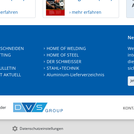
 erfahren
› mehr erfahren
Ne
 SCHNEIDEN
HOME OF WELDING
We
TTING
HOME OF STEEL
int
DER SCHWEISSER
die
ULLETIN
STAHL+TECHNIK
sic
T AKTUELL
Aluminium-Lieferverzeichnis
Je
 der
KONT
Datenschutzeinstellungen