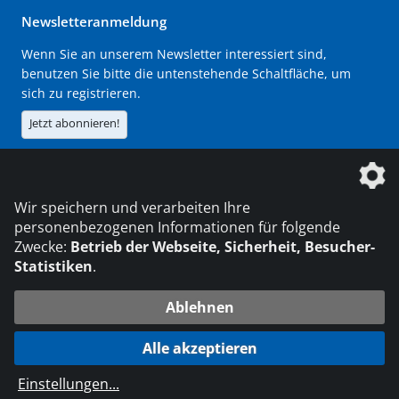
Newsletteranmeldung
Wenn Sie an unserem Newsletter interessiert sind,
benutzen Sie bitte die untenstehende Schaltfläche, um
sich zu registrieren.
Jetzt abonnieren!
Die DVS Media GmbH ist ein Unternehmen der
Wir speichern und verarbeiten Ihre
personenbezogenen Informationen für folgende
Zwecke:
Betrieb der Webseite, Sicherheit, Besucher-
Statistiken
.
KONTAKT
IMPRESSUM
DATENSCHUTZ
Ablehnen
216.73.216.125
© 2026 DVS Media GmbH
Alle akzeptieren
Datenschutzeinstellungen
Einstellungen
...
die profilschmiede - Internetagentur