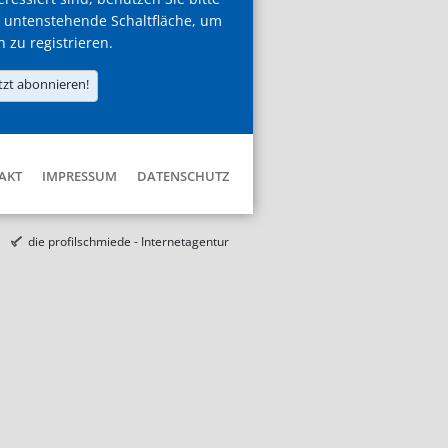
 untenstehende Schaltfläche, um
h zu registrieren.
tzt abonnieren!
AKT
IMPRESSUM
DATENSCHUTZ
die profilschmiede - Internetagentur