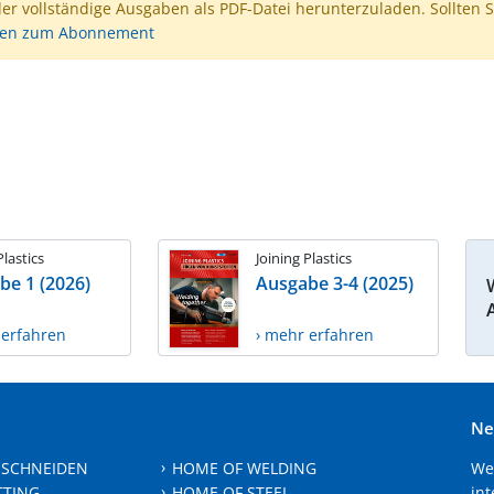
der vollständige Ausgaben als PDF-Datei herunterzuladen. Sollten S
nen zum Abonnement
Plastics
Joining Plastics
be 1 (2026)
Ausgabe 3-4 (2025)
 erfahren
› mehr erfahren
Ne
 SCHNEIDEN
HOME OF WELDING
We
TTING
HOME OF STEEL
int