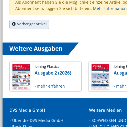
Als Abonnent haben Sie die Möglichkeit einzelne Artikel o
Abonnent sein, loggen Sie sich bitte ein.
Mehr Informatio
vorheriger Artikel
Weitere Ausgaben
Joining Plastics
Joining 
Ausgabe 2 (2026)
Ausga
› mehr erfahren
› mehr
DVS Media GmbH
Weitere Medien
Über die DVS Media GmbH
SCHWEISSEN UND
Book-Shop
WELDING AND CU