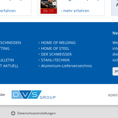
 erfahren
› mehr erfahren
Ne
 SCHNEIDEN
HOME OF WELDING
We
TTING
HOME OF STEEL
int
DER SCHWEISSER
die
ULLETIN
STAHL+TECHNIK
sic
T AKTUELL
Aluminium-Lieferverzeichnis
Je
 der
KONT
Datenschutzeinstellungen