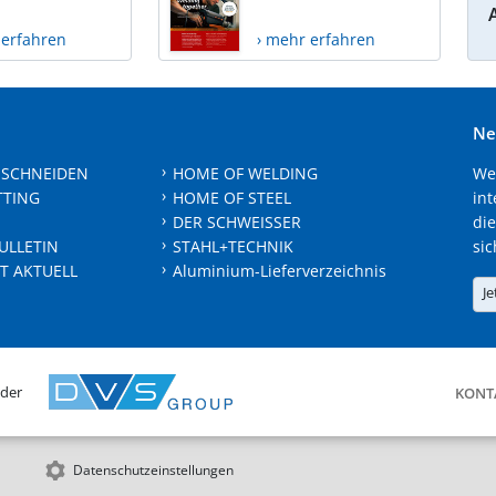
 erfahren
› mehr erfahren
Ne
 SCHNEIDEN
HOME OF WELDING
We
TTING
HOME OF STEEL
int
DER SCHWEISSER
die
ULLETIN
STAHL+TECHNIK
sic
T AKTUELL
Aluminium-Lieferverzeichnis
Je
 der
KONT
Datenschutzeinstellungen