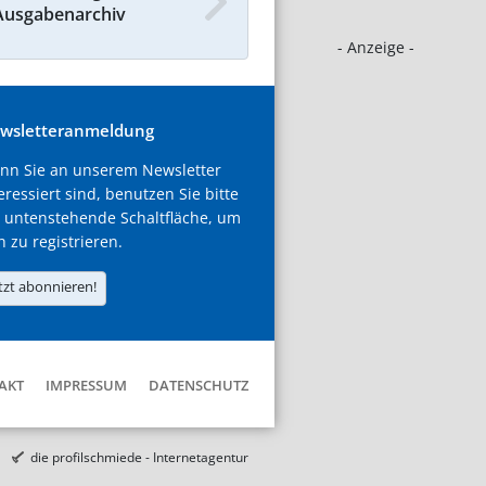
Ausgabenarchiv
- Anzeige -
wsletteranmeldung
nn Sie an unserem Newsletter
eressiert sind, benutzen Sie bitte
 untenstehende Schaltfläche, um
h zu registrieren.
tzt abonnieren!
AKT
IMPRESSUM
DATENSCHUTZ
die profilschmiede - Internetagentur