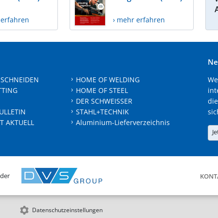
 erfahren
› mehr erfahren
Ne
 SCHNEIDEN
HOME OF WELDING
We
TTING
HOME OF STEEL
int
DER SCHWEISSER
die
ULLETIN
STAHL+TECHNIK
sic
T AKTUELL
Aluminium-Lieferverzeichnis
Je
 der
KONT
Datenschutzeinstellungen