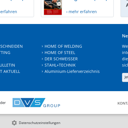
 erfahren
› mehr erfahren
Ne
 SCHNEIDEN
HOME OF WELDING
We
TTING
HOME OF STEEL
int
DER SCHWEISSER
die
ULLETIN
STAHL+TECHNIK
sic
T AKTUELL
Aluminium-Lieferverzeichnis
Je
 der
KONT
Datenschutzeinstellungen