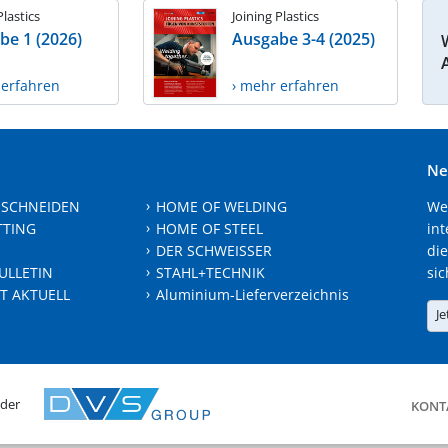
Plastics
Joining Plastics
be 1 (2026)
Ausgabe 3-4 (2025)
 erfahren
› mehr erfahren
Ne
 SCHNEIDEN
HOME OF WELDING
We
TTING
HOME OF STEEL
int
DER SCHWEISSER
die
ULLETIN
STAHL+TECHNIK
sic
T AKTUELL
Aluminium-Lieferverzeichnis
Je
 der
KONT