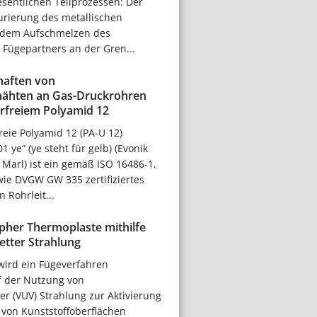
sentlichen Teilprozessen: Der
urierung des metallischen
 dem Aufschmelzen des
 Fügepartners an der Gren...
haften von
ähten an Gas-Druckrohren
rfreiem Polyamid 12
eie Polyamid 12 (PA-U 12)
 ye“ (ye steht für gelb) (Evonik
Marl) ist ein gemäß ISO 16486-1,
wie DVGW GW 335 zertifiziertes
 Rohrleit...
her Thermoplaste mithilfe
etter Strahlung
wird ein Fügeverfahren
uf der Nutzung von
er (VUV) Strahlung zur Aktivierung
 von Kunststoffoberflächen