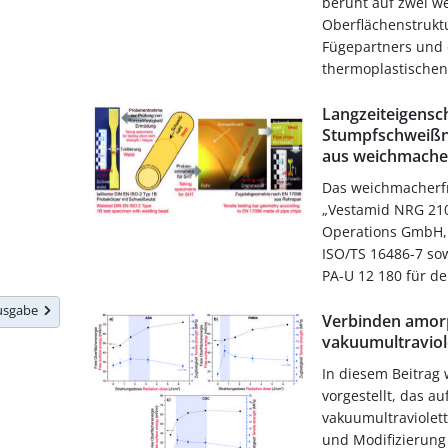
beruht auf zwei we
Oberflächenstrukt
Fügepartners und
thermoplastischen
Langzeiteigensc
Stumpfschweißn
aus weichmache
Das weichmacherfr
„Vestamid NRG 2101
Operations GmbH, 
ISO/TS 16486-7 so
PA-U 12 180 für den
Ausgabe
Verbinden amorp
vakuumultraviol
In diesem Beitrag 
vorgestellt, das a
vakuumultraviolett
und Modifizierung