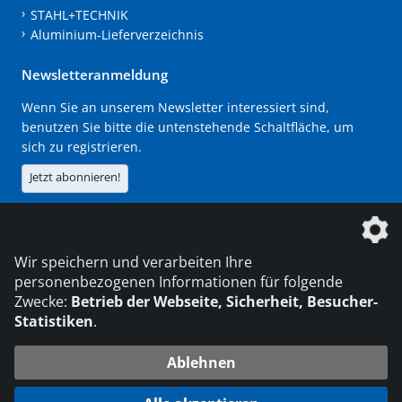
STAHL+TECHNIK
Aluminium-Lieferverzeichnis
Newsletteranmeldung
Wenn Sie an unserem Newsletter interessiert sind,
benutzen Sie bitte die untenstehende Schaltfläche, um
sich zu registrieren.
Jetzt abonnieren!
Die DVS Media GmbH ist ein Unternehmen der
Wir speichern und verarbeiten Ihre
personenbezogenen Informationen für folgende
Zwecke:
Betrieb der Webseite, Sicherheit, Besucher-
Statistiken
.
KONTAKT
IMPRESSUM
DATENSCHUTZ
Ablehnen
216.73.216.171
© 2026 DVS Media GmbH