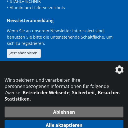
STAHL+TECHNIK
Aluminium-Lieferverzeichnis
Newsletteranmeldung
Wenn Sie an unserem Newsletter interessiert sind,
benutzen Sie bitte die untenstehende Schaltfläche, um
sich zu registrieren.
Jetzt abonnieren!
Die DVS Media GmbH ist ein Unternehmen der
Wir speichern und verarbeiten Ihre
personenbezogenen Informationen für folgende
Zwecke:
Betrieb der Webseite, Sicherheit, Besucher-
Statistiken
.
KONTAKT
IMPRESSUM
DATENSCHUTZ
Ablehnen
216.73.216.241
© 2026 DVS Media GmbH
Alle akzeptieren