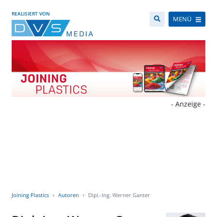
REALISIERT VON
MENÜ
- Anzeige -
Joining Plastics
Autoren
Dipl.-Ing. Werner Ganter