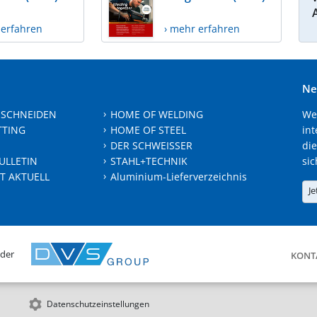
 erfahren
› mehr erfahren
Ne
 SCHNEIDEN
HOME OF WELDING
We
TTING
HOME OF STEEL
int
DER SCHWEISSER
die
ULLETIN
STAHL+TECHNIK
sic
T AKTUELL
Aluminium-Lieferverzeichnis
Je
 der
KONT
Datenschutzeinstellungen