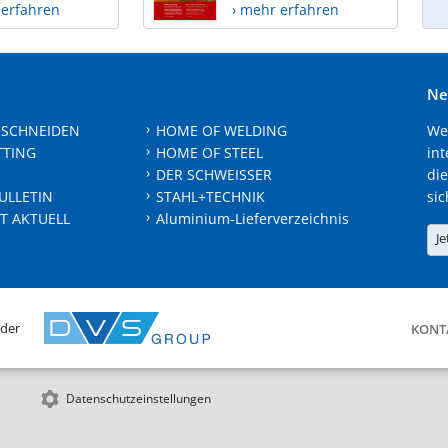
 erfahren
› mehr erfahren
Ne
 SCHNEIDEN
HOME OF WELDING
We
TTING
HOME OF STEEL
int
DER SCHWEISSER
die
ULLETIN
STAHL+TECHNIK
sic
T AKTUELL
Aluminium-Lieferverzeichnis
Je
 der
KONT
Datenschutzeinstellungen