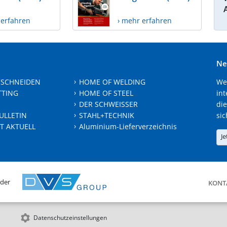
 erfahren
› mehr erfahren
Ne
 SCHNEIDEN
HOME OF WELDING
We
TTING
HOME OF STEEL
int
DER SCHWEISSER
die
ULLETIN
STAHL+TECHNIK
sic
T AKTUELL
Aluminium-Lieferverzeichnis
Je
 der
KONT
Datenschutzeinstellungen