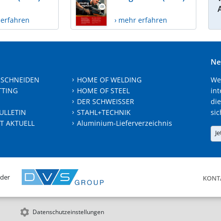
 erfahren
› mehr erfahren
Ne
 SCHNEIDEN
HOME OF WELDING
We
TTING
HOME OF STEEL
int
DER SCHWEISSER
die
ULLETIN
STAHL+TECHNIK
sic
T AKTUELL
Aluminium-Lieferverzeichnis
Je
 der
KONT
Datenschutzeinstellungen