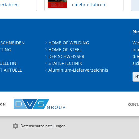
 erfahren
› mehr erfahren
Ne
 SCHNEIDEN
HOME OF WELDING
We
TTING
HOME OF STEEL
int
DER SCHWEISSER
die
ULLETIN
STAHL+TECHNIK
sic
T AKTUELL
Aluminium-Lieferverzeichnis
Je
 der
KONT
Datenschutzeinstellungen