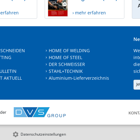
 erfahren
› mehr erfahren
Ne
 SCHNEIDEN
HOME OF WELDING
We
TTING
HOME OF STEEL
int
DER SCHWEISSER
die
ULLETIN
STAHL+TECHNIK
sic
T AKTUELL
Aluminium-Lieferverzeichnis
Je
 der
KONT
Datenschutzeinstellungen