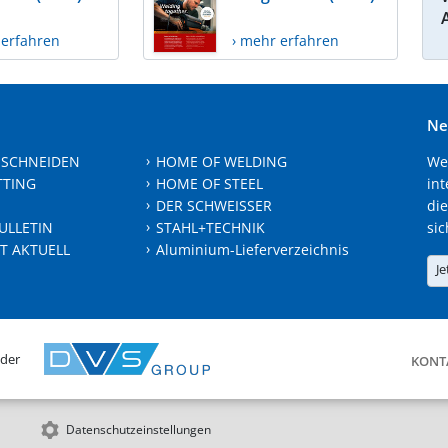
 erfahren
› mehr erfahren
Ne
 SCHNEIDEN
HOME OF WELDING
We
TTING
HOME OF STEEL
int
DER SCHWEISSER
die
ULLETIN
STAHL+TECHNIK
sic
T AKTUELL
Aluminium-Lieferverzeichnis
Je
 der
KONT
Datenschutzeinstellungen