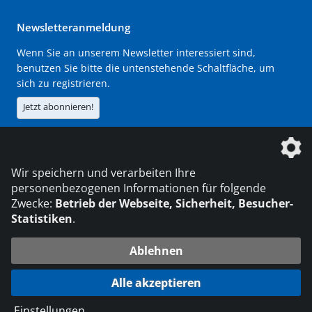
Newsletteranmeldung
Wenn Sie an unserem Newsletter interessiert sind,
benutzen Sie bitte die untenstehende Schaltfläche, um
sich zu registrieren.
Jetzt abonnieren!
Die DVS Media GmbH ist ein Unternehmen der
Wir speichern und verarbeiten Ihre
personenbezogenen Informationen für folgende
Zwecke:
Betrieb der Webseite, Sicherheit, Besucher-
Statistiken
.
KONTAKT
IMPRESSUM
DATENSCHUTZ
Ablehnen
216.73.216.217
© 2026 DVS Media GmbH
Alle akzeptieren
Datenschutzeinstellungen
Einstellungen
...
die profilschmiede - Internetagentur