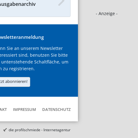
Ausgabenarchiv
- Anzeige -
wsletteranmeldung
nn Sie an unserem Newsletter
eressiert sind, benutzen Sie bitte
 untenstehende Schaltfläche, um
h zu registrieren.
tzt abonnieren!
AKT
IMPRESSUM
DATENSCHUTZ
die profilschmiede - Internetagentur