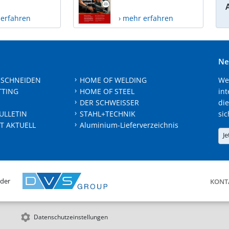
 erfahren
› mehr erfahren
Ne
 SCHNEIDEN
HOME OF WELDING
We
TTING
HOME OF STEEL
int
DER SCHWEISSER
die
ULLETIN
STAHL+TECHNIK
sic
T AKTUELL
Aluminium-Lieferverzeichnis
Je
 der
KONT
Datenschutzeinstellungen