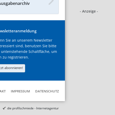
Ausgabenarchiv
- Anzeige -
wsletteranmeldung
nn Sie an unserem Newsletter
eressiert sind, benutzen Sie bitte
 untenstehende Schaltfläche, um
h zu registrieren.
tzt abonnieren!
AKT
IMPRESSUM
DATENSCHUTZ
die profilschmiede - Internetagentur