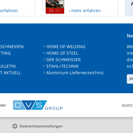
 erfahren
› mehr erfahren
Ne
 SCHNEIDEN
HOME OF WELDING
We
TTING
HOME OF STEEL
int
DER SCHWEISSER
die
ULLETIN
STAHL+TECHNIK
sic
T AKTUELL
Aluminium-Lieferverzeichnis
Je
 der
KONT
Datenschutzeinstellungen