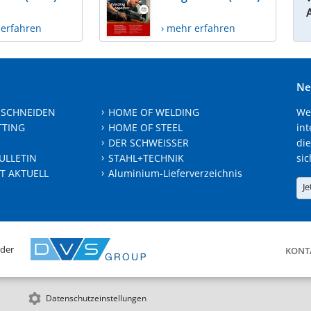
 erfahren
› mehr erfahren
Ne
 SCHNEIDEN
HOME OF WELDING
We
TTING
HOME OF STEEL
int
DER SCHWEISSER
die
ULLETIN
STAHL+TECHNIK
sic
T AKTUELL
Aluminium-Lieferverzeichnis
Je
 der
KONT
Datenschutzeinstellungen