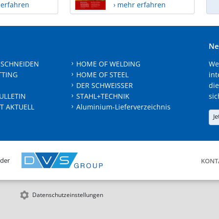
 erfahren
› mehr erfahren
Ne
 SCHNEIDEN
HOME OF WELDING
We
TTING
HOME OF STEEL
int
DER SCHWEISSER
die
ULLETIN
STAHL+TECHNIK
sic
T AKTUELL
Aluminium-Lieferverzeichnis
Je
 der
KONT
Datenschutzeinstellungen