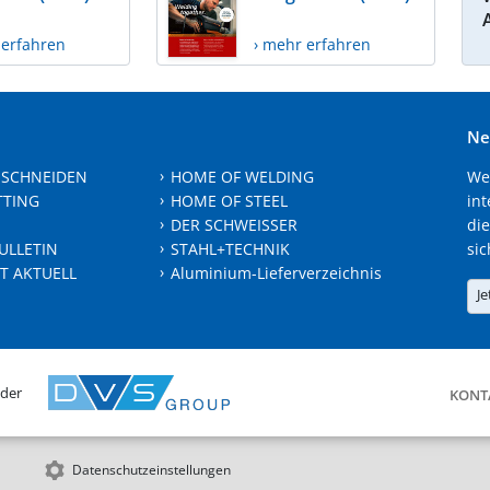
 erfahren
› mehr erfahren
Ne
 SCHNEIDEN
HOME OF WELDING
We
TTING
HOME OF STEEL
int
DER SCHWEISSER
die
ULLETIN
STAHL+TECHNIK
sic
T AKTUELL
Aluminium-Lieferverzeichnis
Je
 der
KONT
Datenschutzeinstellungen