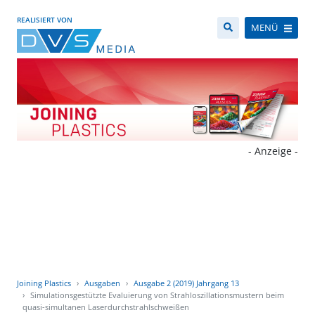
REALISIERT VON
MENÜ
- Anzeige -
Joining Plastics
Ausgaben
Ausgabe 2 (2019) Jahrgang 13
Simulationsgestützte Evaluierung von Strahloszillationsmustern beim
quasi-simultanen Laserdurchstrahlschweißen