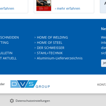
 erfahren
› mehr erfahren
Ne
 SCHNEIDEN
HOME OF WELDING
We
TTING
HOME OF STEEL
int
DER SCHWEISSER
die
ULLETIN
STAHL+TECHNIK
sic
T AKTUELL
Aluminium-Lieferverzeichnis
Je
 der
KONT
Datenschutzeinstellungen