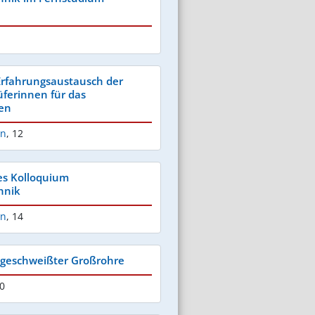
 Erfahrungsaustausch der
üferinnen für das
gen
en
,
12
es Kolloquium
hnik
en
,
14
 geschweißter Großrohre
20