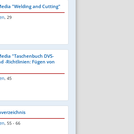
edia "Welding and Cutting"
ken
,
29
Media "Taschenbuch DVS-
d -Richtlinien: Fügen von
ken
,
45
verzeichnis
ken
,
55 - 66