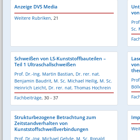
Anzeige DVS Media
Unt
von
Weitere Rubriken
,
21
Pro
Sc.
Fac
Schweißen von LS-Kunststoffbauteilen –
Las
Teil 1 Ultraschallschweißen
von
the
Prof. Dr.-Ing. Martin Bastian
,
Dr. rer. nat.
Prof
Benjamin Baudrit
,
M. Sc. Michael Heilig
,
M. Sc.
Böll
Heinrich Leicht
,
Dr. rer. nat. Thomas Hochrein
Fac
Fachbeiträge
,
30 - 37
Strukturbezogene Betrachtung zum
Imp
Zeitstandverhalten von
Wei
Kunststoffschweißverbindungen
Prof. Dr.-Ing. Michael Gehde
,
M. Sc. Ronald