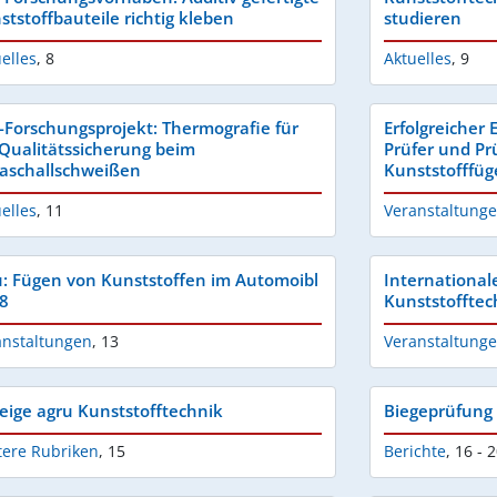
ststoffbauteile richtig kleben
studieren
elles
,
8
Aktuelles
,
9
-Forschungsprojekt: Thermografie für
Erfolgreicher
 Qualitätssicherung beim
Prüfer und Pr
raschallschweißen
Kunststofffü
elles
,
11
Veranstaltung
: Fügen von Kunststoffen im Automoibl
International
8
Kunststofftec
anstaltungen
,
13
Veranstaltung
eige agru Kunststofftechnik
Biegeprüfung
tere Rubriken
,
15
Berichte
,
16 - 