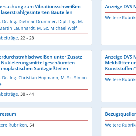
ersuchung zum Vibrationsschweißen
Anzeige DVS M
 laserstrahlgesinterten Bauteilen
Weitere Rubri
f. Dr.-Ing. Dietmar Drummer
,
Dipl.-Ing. M.
 Martin Launhardt
,
M. Sc. Michael Wolf
hbeiträge
,
22 - 28
erdurchstrahlschweißen unter Zusatz
Anzeige DVS 
 Nukleierungsmittel geschäumten
Mekblätter un
rmoplastischen Spritzgießteilen
Kunststoffen"
. Dr.-Ing. Christian Hopmann
,
M. Sc. Simon
Weitere Rubri
e
hbeiträge
,
38 - 44
ressum
Bezugsquellen
tere Rubriken
,
54
Weitere Rubri