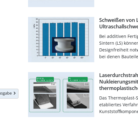
Schweißen von LS
Ultraschallschw
Bei additiven Fert
Sintern (LS) könne
Designfreiheit no
bei denen Bauteile.
Laserdurchstrah
Nukleierungsmi
thermoplastische
Ausgabe
Das Thermoplast-S
etabliertes Verfah
Kunststoffkompone