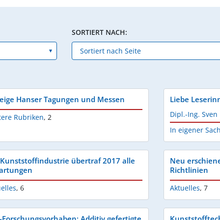
SORTIERT NACH:
eige Hanser Tagungen und Messen
Liebe Leserinn
Dipl.-Ing. Sven
tere Rubriken
,
2
In eigener Sac
 Kunststoffindustrie übertraf 2017 alle
Neu erschien
artungen
Richtlinien
elles
,
6
Aktuelles
,
7
-Forschungsvorhaben: Additiv gefertigte
Kunststofftec