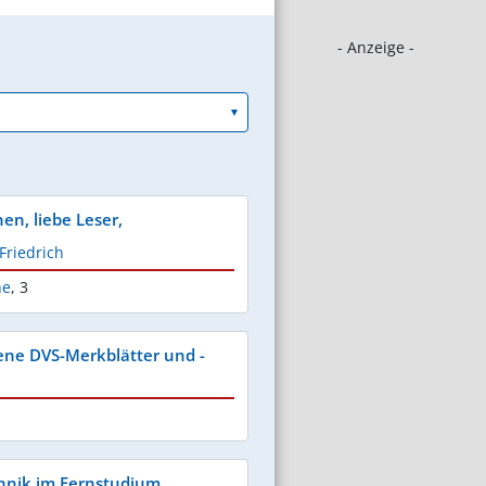
- Anzeige -
en, liebe Leser,
 Friedrich
he
,
3
ene DVS-Merkblätter und -
hnik im Fernstudium