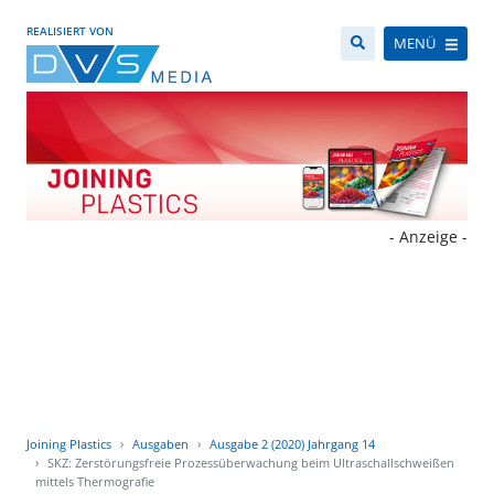
REALISIERT VON
MENÜ
- Anzeige -
Joining Plastics
Ausgaben
Ausgabe 2 (2020) Jahrgang 14
SKZ: Zerstörungsfreie Prozessüberwachung beim Ultraschallschweißen
mittels Thermografie