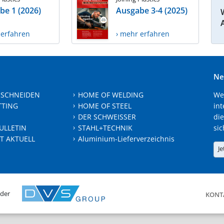
be 1 (2026)
Ausgabe 3-4 (2025)
 erfahren
› mehr erfahren
Ne
 SCHNEIDEN
HOME OF WELDING
We
TTING
HOME OF STEEL
int
DER SCHWEISSER
die
ULLETIN
STAHL+TECHNIK
sic
T AKTUELL
Aluminium-Lieferverzeichnis
Je
 der
KONT