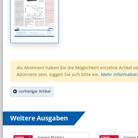
Als Abonnent haben Sie die Möglichkeit einzelne Artikel o
Abonnent sein, loggen Sie sich bitte ein.
Mehr Informatio
vorheriger Artikel
Weitere Ausgaben
Joining Plastics
Joining 