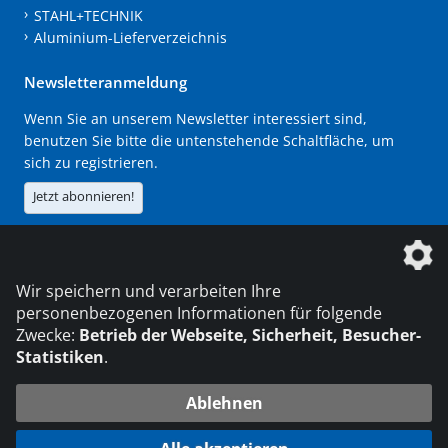
STAHL+TECHNIK
Aluminium-Lieferverzeichnis
Newsletteranmeldung
Wenn Sie an unserem Newsletter interessiert sind,
benutzen Sie bitte die untenstehende Schaltfläche, um
sich zu registrieren.
Jetzt abonnieren!
Die DVS Media GmbH ist ein Unternehmen der
Wir speichern und verarbeiten Ihre
personenbezogenen Informationen für folgende
Zwecke:
Betrieb der Webseite, Sicherheit, Besucher-
Statistiken
.
KONTAKT
IMPRESSUM
DATENSCHUTZ
Ablehnen
216.73.217.0
© 2026 DVS Media GmbH