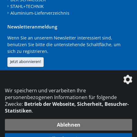
STAHL+TECHNIK
Aluminium-Lieferverzeichnis
Newsletteranmeldung
Wenn Sie an unserem Newsletter interessiert sind,
benutzen Sie bitte die untenstehende Schaltfläche, um
sich zu registrieren.
Jetzt abonnieren!
Die DVS Media GmbH ist ein Unternehmen der
Wir speichern und verarbeiten Ihre
personenbezogenen Informationen für folgende
Zwecke:
Betrieb der Webseite, Sicherheit, Besucher-
Statistiken
.
KONTAKT
IMPRESSUM
DATENSCHUTZ
Ablehnen
216.73.216.216
© 2026 DVS Media GmbH