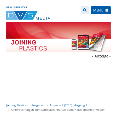
REALISIERT VON
MENÜ
- Anzeige -
Joining Plastics
Ausgaben
Ausgabe 2 (2010) Jahrgang 4
Untersuchungen zum Schmelzeanhaften beim Heizelementschweißen