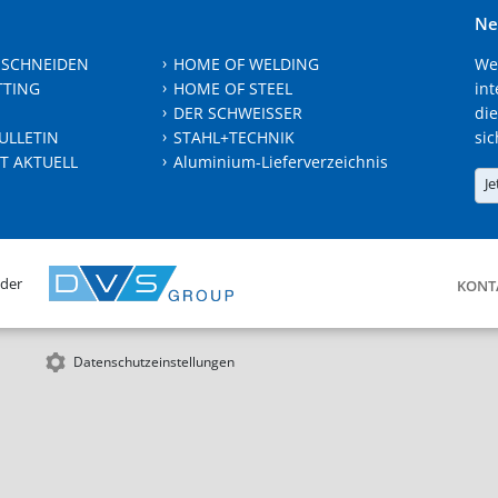
Ne
 SCHNEIDEN
HOME OF WELDING
We
TTING
HOME OF STEEL
int
DER SCHWEISSER
die
ULLETIN
STAHL+TECHNIK
sic
T AKTUELL
Aluminium-Lieferverzeichnis
Je
 der
KONT
Datenschutzeinstellungen