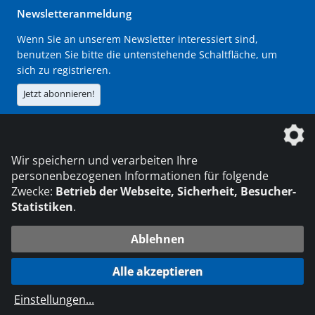
Newsletteranmeldung
Wenn Sie an unserem Newsletter interessiert sind,
benutzen Sie bitte die untenstehende Schaltfläche, um
sich zu registrieren.
Jetzt abonnieren!
Die DVS Media GmbH ist ein Unternehmen der
Wir speichern und verarbeiten Ihre
personenbezogenen Informationen für folgende
Zwecke:
Betrieb der Webseite, Sicherheit, Besucher-
Statistiken
.
KONTAKT
IMPRESSUM
DATENSCHUTZ
Ablehnen
216.73.216.136
© 2026 DVS Media GmbH
Alle akzeptieren
Datenschutzeinstellungen
Einstellungen
...
die profilschmiede - Internetagentur